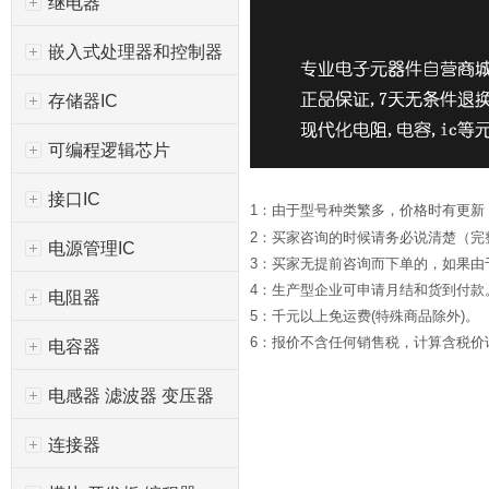
继电器
嵌入式处理器和控制器
存储器IC
可编程逻辑芯片
接口IC
1：由于型号种类繁多，价格时有更新
2：买家咨询的时候请务必说清楚（完
电源管理IC
3：买家无提前咨询而下单的，如果
4：生产型企业可申请月结和货到付款
电阻器
5：千元以上免运费(特殊商品除外)。
6：报价不含任何销售税，计算含税价请*
电容器
电感器 滤波器 变压器
连接器