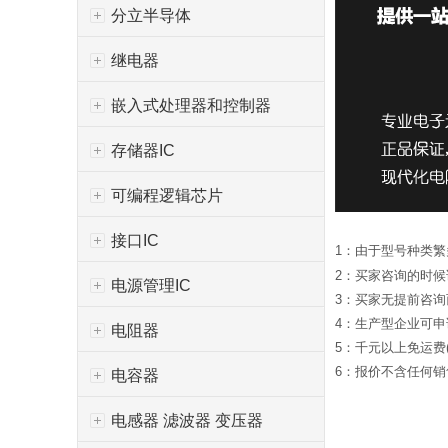
分立半导体
继电器
嵌入式处理器和控制器
存储器IC
可编程逻辑芯片
接口IC
1：由于型号种类
2：买家咨询的时
电源管理IC
3：买家无提前咨
4：生产型企业可
电阻器
5：千元以上免运费
6：报价不含任何销售
电容器
电感器 滤波器 变压器