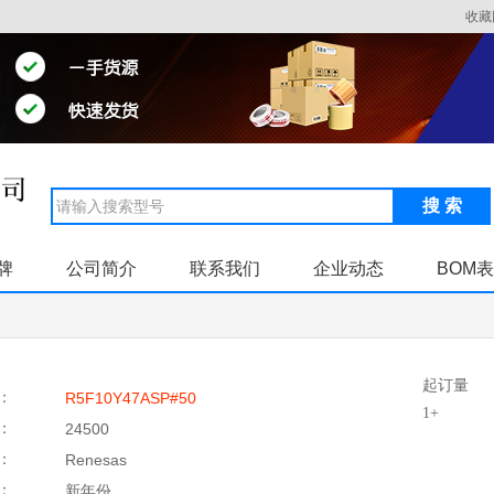
收藏
搜 索
牌
公司简介
联系我们
企业动态
BOM
起订量
：
R5F10Y47ASP#50
1+
：
24500
：
Renesas
：
新年份