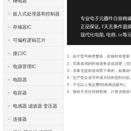
继电器
嵌入式处理器和控制器
存储器IC
可编程逻辑芯片
接口IC
1：由于型号种类繁多，价格时有更新
2：买家咨询的时候请务必说清楚（完
电源管理IC
3：买家无提前咨询而下单的，如果
4：生产型企业可申请月结和货到付款
电阻器
5：千元以上免运费(特殊商品除外)。
6：报价不含任何销售税，计算含税价请*
电容器
电感器 滤波器 变压器
连接器