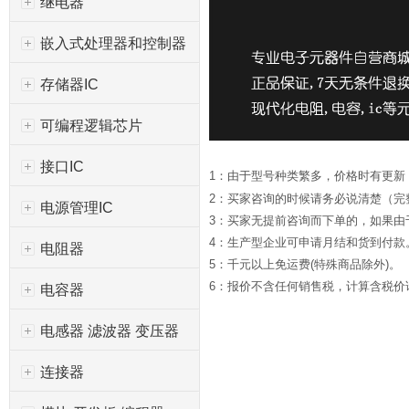
继电器
嵌入式处理器和控制器
存储器IC
可编程逻辑芯片
接口IC
1：由于型号种类繁多，价格时有更新
2：买家咨询的时候请务必说清楚（完
电源管理IC
3：买家无提前咨询而下单的，如果
4：生产型企业可申请月结和货到付款
电阻器
5：千元以上免运费(特殊商品除外)。
6：报价不含任何销售税，计算含税价请*
电容器
电感器 滤波器 变压器
连接器