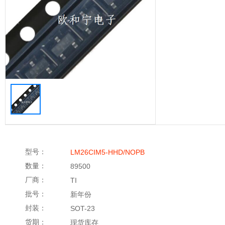
型号：
LM26CIM5-HHD/NOPB
数量：
89500
厂商：
TI
批号：
新年份
封装：
SOT-23
货期：
现货库存