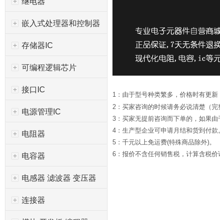
继电器
嵌入式处理器和控制器
存储器IC
可编程逻辑芯片
接口IC
1：由于型号种类繁多，价格时有更新
2：买家咨询的时候请务必说清楚（完
电源管理IC
3：买家无提前咨询而下单的，如果
4：生产型企业可申请月结和货到付款
电阻器
5：千元以上免运费(特殊商品除外)。
6：报价不含任何销售税，计算含税价请*
电容器
电感器 滤波器 变压器
连接器