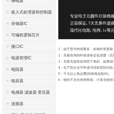
继电器
嵌入式处理器和控制器
存储器IC
可编程逻辑芯片
接口IC
1：由于型号种类繁多，价格时有更新
2：买家咨询的时候请务必说清楚（完
电源管理IC
3：买家无提前咨询而下单的，如果
4：生产型企业可申请月结和货到付款
电阻器
5：千元以上免运费(特殊商品除外)。
6：报价不含任何销售税，计算含税价请*
电容器
电感器 滤波器 变压器
连接器