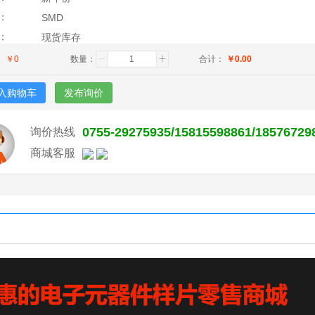
：
SMD
：
现货库存
：
￥
0
数量：
合计：
￥
0.00
入购物车
发布询价
0755-29275935/15815598861/18576729
询价热线
商城客服