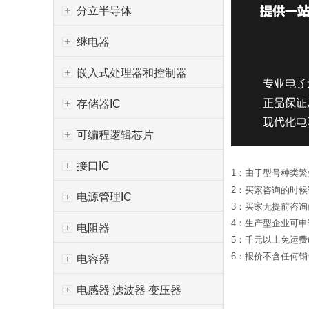
分立半导体
继电器
嵌入式处理器和控制器
存储器IC
可编程逻辑芯片
接口IC
1：由于型号种类
2：买家咨询的时
电源管理IC
3：买家无提前咨
4：生产型企业可
电阻器
5：千元以上免运费
6：报价不含任何销售
电容器
电感器 滤波器 变压器