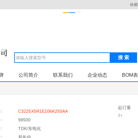
收藏
搜 索
牌
公司简介
联系我们
企业动态
BOM
起订量
：
C3225X5R1E106K250AA
1+
：
98500
：
TDK/东电化
：
新年份