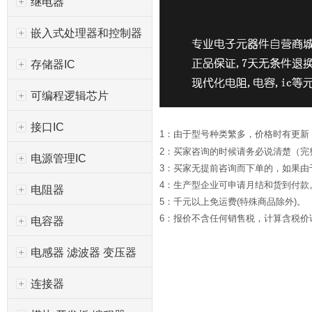
继电器
嵌入式处理器和控制器
存储器IC
可编程逻辑芯片
接口IC
1：由于型号种类繁多，价格时有更新
2：买家咨询的时候请务必说清楚（完
电源管理IC
3：买家无提前咨询而下单的，如果
4：生产型企业可申请月结和货到付款
电阻器
5：千元以上免运费(特殊商品除外)。
6：报价不含任何销售税，计算含税价请*
电容器
电感器 滤波器 变压器
连接器