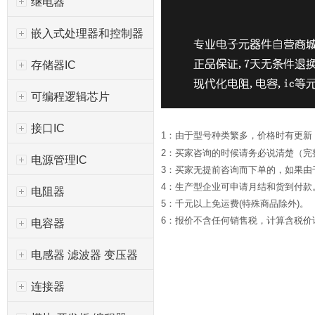
继电器
嵌入式处理器和控制器
存储器IC
可编程逻辑芯片
接口IC
1：由于型号种类繁多，价格时有更新
2：买家咨询的时候请务必说清楚（完
电源管理IC
3：买家无提前咨询而下单的，如果
4：生产型企业可申请月结和货到付款
电阻器
5：千元以上免运费(特殊商品除外)。
6：报价不含任何销售税，计算含税价请*
电容器
电感器 滤波器 变压器
连接器