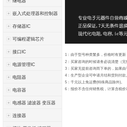
继电器
嵌入式处理器和控制器
存储器IC
可编程逻辑芯片
接口IC
1：由于型号种类繁多，价格时有更新
2：买家咨询的时候请务必说清楚（完
电源管理IC
3：买家无提前咨询而下单的，如果
4：生产型企业可申请月结和货到付款
电阻器
5：千元以上免运费(特殊商品除外)。
6：报价不含任何销售税，计算含税价请*
电容器
电感器 滤波器 变压器
连接器