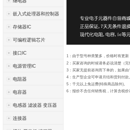
继电器
嵌入式处理器和控制器
存储器IC
可编程逻辑芯片
接口IC
1：由于型号种类繁多，价格时有更新
2：买家咨询的时候请务必说清楚（完
电源管理IC
3：买家无提前咨询而下单的，如果
4：生产型企业可申请月结和货到付款
电阻器
5：千元以上免运费(特殊商品除外)。
6：报价不含任何销售税，计算含税价请*
电容器
电感器 滤波器 变压器
连接器