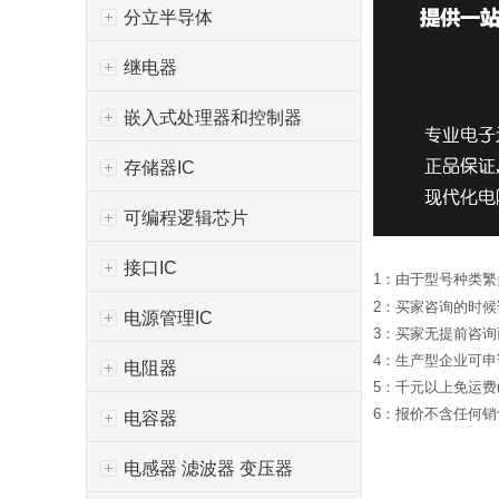
分立半导体
继电器
嵌入式处理器和控制器
存储器IC
可编程逻辑芯片
接口IC
1：由于型号种类
2：买家咨询的时
电源管理IC
3：买家无提前咨
4：生产型企业可
电阻器
5：千元以上免运费
6：报价不含任何销售
电容器
电感器 滤波器 变压器