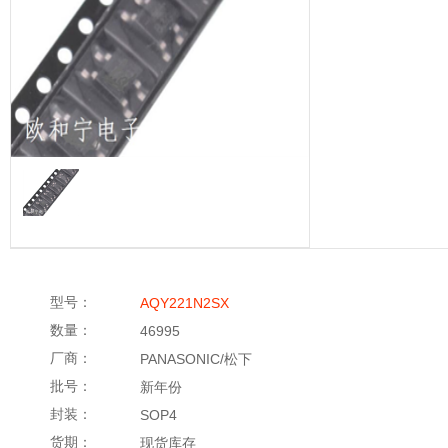
型号：
AQY221N2SX
数量：
46995
厂商：
PANASONIC/松下
批号：
新年份
封装：
SOP4
货期：
现货库存