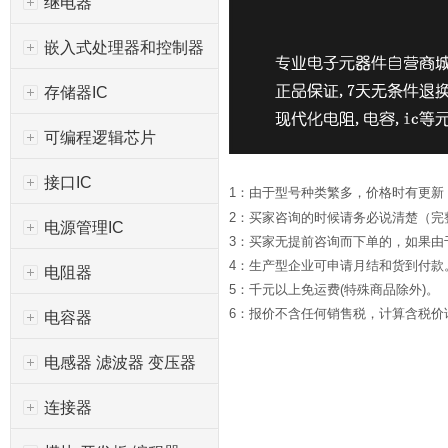
继电器
嵌入式处理器和控制器
存储器IC
可编程逻辑芯片
接口IC
1：由于型号种类繁多，价格时有更新
2：买家咨询的时候请务必说清楚（完
电源管理IC
3：买家无提前咨询而下单的，如果
4：生产型企业可申请月结和货到付款
电阻器
5：千元以上免运费(特殊商品除外)。
6：报价不含任何销售税，计算含税价请*
电容器
电感器 滤波器 变压器
连接器