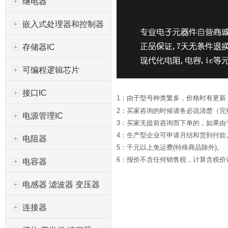
继电器
嵌入式处理器和控制器
存储器IC
可编程逻辑芯片
接口IC
1：由于型号种类繁多，价格时有更新
2：买家咨询的时候请务必说清楚（完
电源管理IC
3：买家无提前咨询而下单的，如果
4：生产型企业可申请月结和货到付款
电阻器
5：千元以上免运费(特殊商品除外)。
6：报价不含任何销售税，计算含税价请*
电容器
电感器 滤波器 变压器
连接器